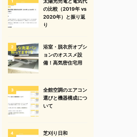
太陽光売電と電気代
1
の比較（2019年 vs
2020年）と振り返
り
浴室・脱衣所オプシ
2
ョンのオススメ設
備！高気密住宅用
全館空調のエアコン
3
選びと機器構成につ
いて
芝刈り日和
4